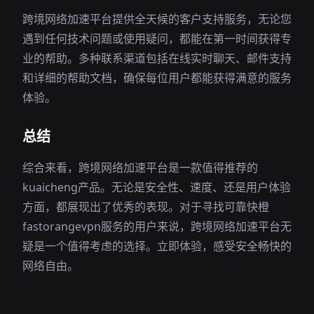
跨境网络加速平台提供全天候的客户支持服务，无论您
遇到任何技术问题或使用疑问，都能在第一时间获得专
业的帮助。多种联系渠道包括在线实时聊天、邮件支持
和详细的帮助文档，确保每位用户都能获得满意的服务
体验。
总结
综合来看，跨境网络加速平台是一款值得推荐的
kuaicheng产品。无论是安全性、速度、还是用户体验
方面，都展现出了优秀的表现。对于寻找可靠快橙
fastorangevpn服务的用户来说，跨境网络加速平台无
疑是一个值得考虑的选择。立即体验，感受安全畅快的
网络自由。