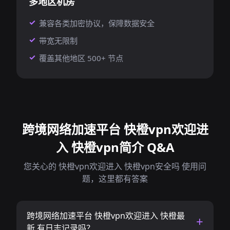
多地区机房
兼容各类加密协议，保障数据安全
带宽无限制
覆盖其他地区 500+ 节点
跨境网络加速平台 快橙vpn欢迎进
入 快橙vpn简介 Q&A
您关心的 快橙vpn欢迎进入 快橙vpn安全吗 使用问
题，这里都有答案
跨境网络加速平台 快橙vpn欢迎进入 快橙最
新 有日志记录吗？