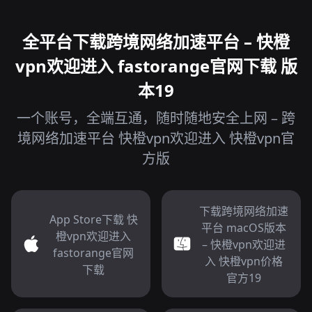
全平台下载跨境网络加速平台 – 快橙
vpn欢迎进入 fastorange官网下载 版
本19
一个账号，全端互通，随时随地安全上网 – 跨
境网络加速平台 快橙vpn欢迎进入 快橙vpn官
方版
下载跨境网络加速
App Store下载 快
平台 macOS版本
橙vpn欢迎进入
– 快橙vpn欢迎进
fastorange官网
入 快橙vpn价格
下载
官方19