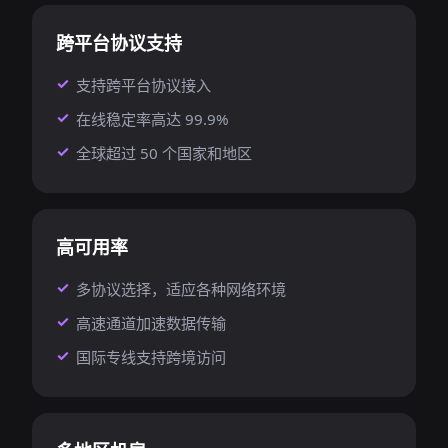
跨平台协议支持
支持跨平台协议接入
在线稳定率高达 99.9%
全球超过 50 个国家和地区
高可用率
多协议选择，适应各种网络环境
高速通道加速数据传输
国际专线支持跨境访问