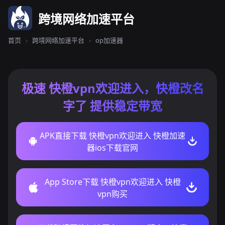
跨境网络加速平台
首页
›
跨境网络加速平台
›
op加速器
极速 快橙vpn欢迎进入，快橙改名
字了 提供稳定带宽
APK直接下载 快橙vpn欢迎进入 快橙加速
器ios下载官网
App Store下载 快橙vpn欢迎进入 快橙
vpn购买