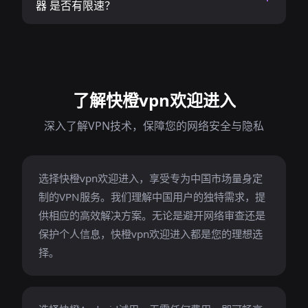
器 是否有限速？
了解快橙vpn欢迎进入
深入了解VPN技术，保障您的网络安全与隐私
选择快橙vpn欢迎进入，享受专为中国市场量身定
制的VPN服务。我们理解中国用户的独特需求，提
供相应的高效解决方案。无论是避开网络审查还是
保护个人信息，快橙vpn欢迎进入都是您的理想选
择。